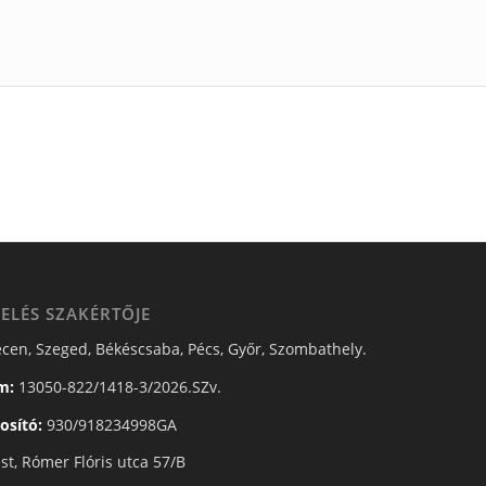
ELÉS SZAKÉRTŐJE
cen, Szeged, Békéscsaba, Pécs, Győr, Szombathely.
m:
13050-822/1418-3/2026.SZv.
osító:
930/918234998GA
t, Rómer Flóris utca 57/B