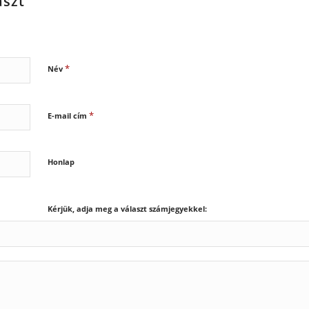
aszt
*
Név
*
E-mail cím
Honlap
Kérjük, adja meg a választ számjegyekkel: