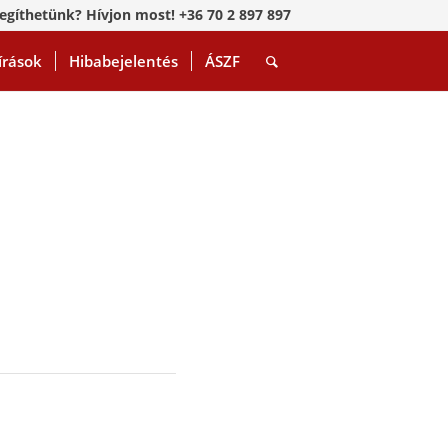
egíthetünk? Hívjon most! +36 70 2 897 897
írások
Hibabejelentés
ÁSZF