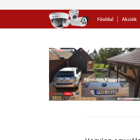
Főoldal
Akciók