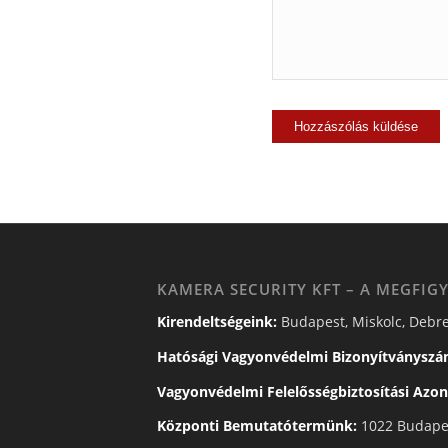
KAMERA SECURITY KFT – A MEGFIGY
Kirendeltségeink:
Budapest, Miskolc, Debre
Hatósági Vagyonvédelmi Bizonyítványszá
Vagyonvédelmi Felelősségbiztosítási Azon
Központi Bemutatótermünk:
1022 Budapes