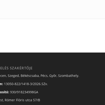
ELÉS SZAKÉRTŐJE
cen, Szeged, Békéscsaba, Pécs, Győr, Szombathely.
m:
13050-822/1418-3/2026.SZv.
osító:
930/918234998GA
t, Rómer Flóris utca 57/B