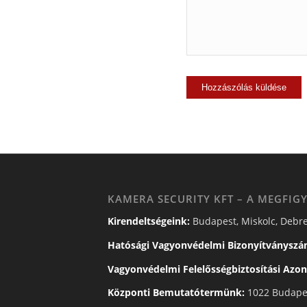
KAMERA SECURITY KFT – A MEGFIGY
Kirendeltségeink:
Budapest, Miskolc, Debre
Hatósági Vagyonvédelmi Bizonyítványszá
Vagyonvédelmi Felelősségbiztosítási Azon
Központi Bemutatótermünk:
1022 Budapes