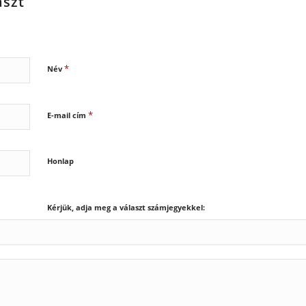
aszt
*
Név
*
E-mail cím
Honlap
Kérjük, adja meg a választ számjegyekkel: