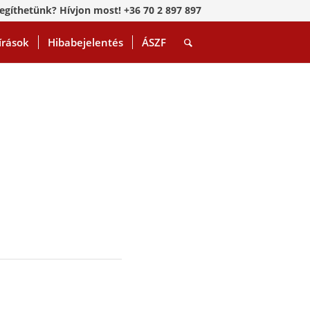
egíthetünk? Hívjon most! +36 70 2 897 897
írások
Hibabejelentés
ÁSZF