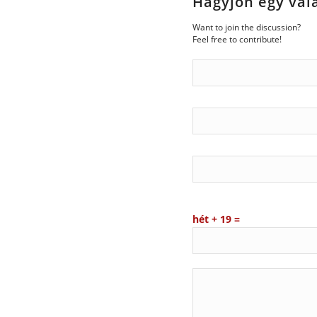
Hagyjon egy vál
Want to join the discussion?
Feel free to contribute!
hét + 19 =