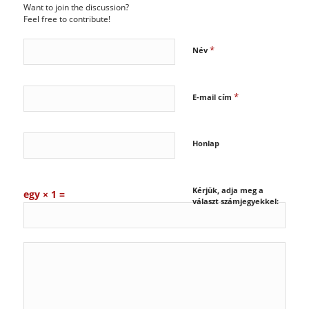
Want to join the discussion?
Feel free to contribute!
*
Név
*
E-mail cím
Honlap
Kérjük, adja meg a
egy × 1 =
választ számjegyekkel: