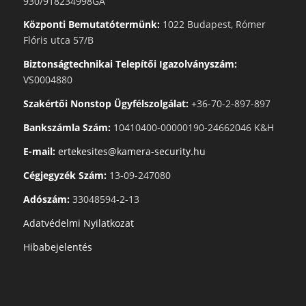
930/918234998GA
Központi Bemutatótermünk:
1022 Budapest, Rómer
Flóris utca 57/B
Biztonságtechnikai Telepítői Igazolványszám:
VS0004880
Szakértői Nonstop Ügyfélszolgálat:
+36-70-2-897-897
Bankszámla Szám:
10410400-00000190-24662046 K&H
E-mail:
ertekesites@kamera-security.hu
Cégjegyzék Szám:
13-09-247080
Adószám:
33048594-2-13
Adatvédelmi Nyilatkozat
Hibabejelentés