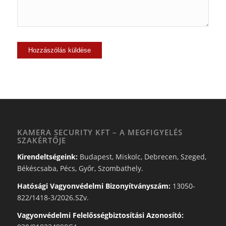
KAMERA SECURITY KFT – A MEGFIGYELÉS
SZAKÉRTŐJE
Kirendeltségeink:
Budapest, Miskolc, Debrecen, Szeged,
Békéscsaba, Pécs, Győr, Szombathely.
Hatósági Vagyonvédelmi Bizonyítványszám:
13050-
822/1418-3/2026.SZv.
Vagyonvédelmi Felelősségbiztosítási Azonosító: