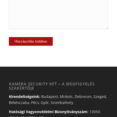
KAMERA SECURITY KFT – A MEGFIGYELÉS
SZAKÉRTŐJE
Kirendeltségeink:
Budapest, Miskolc, Debrecen, Szeged,
Békéscsaba, Pécs, Győr, Szombathely.
Hatósági Vagyonvédelmi Bizonyítványszám:
13050-