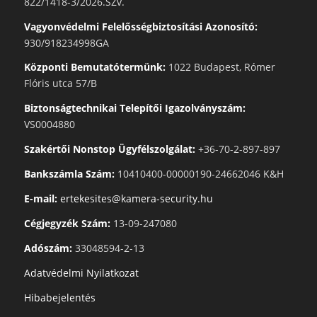
822/1418-3/2026.SZv.
Vagyonvédelmi Felelősségbiztosítási Azonosító:
930/918234998GA
Központi Bemutatótermünk:
1022 Budapest, Rómer
Flóris utca 57/B
Biztonságtechnikai Telepítői Igazolványszám:
VS0004880
Szakértői Nonstop Ügyfélszolgálat:
+36-70-2-897-897
Bankszámla Szám:
10410400-00000190-24662046 K&H
E-mail:
ertekesites@kamera-security.hu
Cégjegyzék Szám:
13-09-247080
Adószám:
33048594-2-13
Adatvédelmi Nyilatkozat
Hibabejelentés