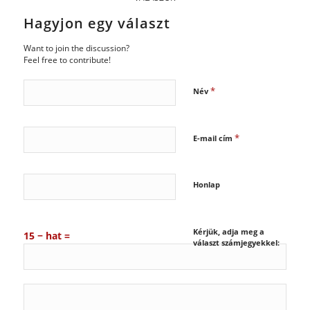
Hagyjon egy választ
Want to join the discussion?
Feel free to contribute!
*
Név
*
E-mail cím
Honlap
Kérjük, adja meg a
15 − hat =
választ számjegyekkel: