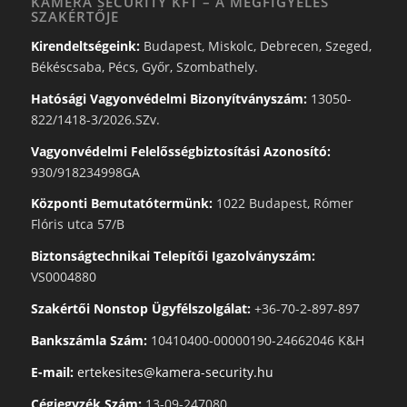
KAMERA SECURITY KFT – A MEGFIGYELÉS
SZAKÉRTŐJE
Kirendeltségeink:
Budapest, Miskolc, Debrecen, Szeged,
Békéscsaba, Pécs, Győr, Szombathely.
Hatósági Vagyonvédelmi Bizonyítványszám:
13050-
822/1418-3/2026.SZv.
Vagyonvédelmi Felelősségbiztosítási Azonosító:
930/918234998GA
Központi Bemutatótermünk:
1022 Budapest, Rómer
Flóris utca 57/B
Biztonságtechnikai Telepítői Igazolványszám:
VS0004880
Szakértői Nonstop Ügyfélszolgálat:
+36-70-2-897-897
Bankszámla Szám:
10410400-00000190-24662046 K&H
E-mail:
ertekesites@kamera-security.hu
Cégjegyzék Szám:
13-09-247080