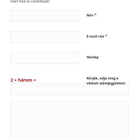
Feel free to contribute!
*
Név
*
E-mail cím
Honlap
Kérjük, adja meg a
2 × három =
választ számjegyekkel: