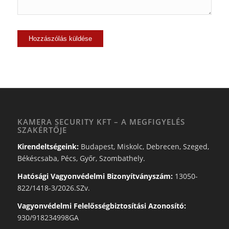
KAMERA SECURITY KFT – A MEGFIGYELÉS
SZAKÉRTŐJE
Kirendeltségeink:
Budapest, Miskolc, Debrecen, Szeged,
Békéscsaba, Pécs, Győr, Szombathely.
Hatósági Vagyonvédelmi Bizonyítványszám:
13050-
822/1418-3/2026.SZv.
Vagyonvédelmi Felelősségbiztosítási Azonosító:
930/918234998GA