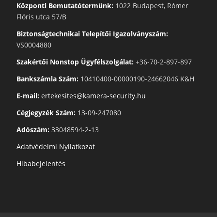
Központi Bemutatótermünk:
1022 Budapest, Rómer
Flóris utca 57/B
Biztonságtechnikai Telepítői Igazolványszám:
VS0004880
Szakértői Nonstop Ügyfélszolgálat:
+36-70-2-897-897
Bankszámla Szám:
10410400-00000190-24662046 K&H
E-mail:
ertekesites@kamera-security.hu
Cégjegyzék Szám:
13-09-247080
Adószám:
33048594-2-13
Adatvédelmi Nyilatkozat
Hibabejelentés