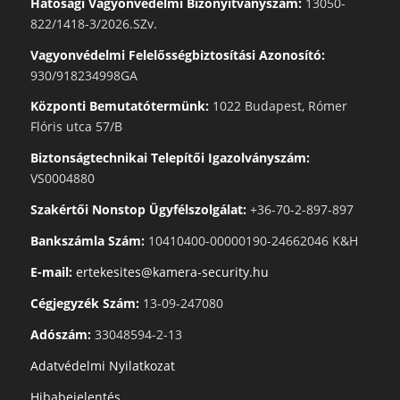
Hatósági Vagyonvédelmi Bizonyítványszám:
13050-
822/1418-3/2026.SZv.
Vagyonvédelmi Felelősségbiztosítási Azonosító:
930/918234998GA
Központi Bemutatótermünk:
1022 Budapest, Rómer
Flóris utca 57/B
Biztonságtechnikai Telepítői Igazolványszám:
VS0004880
Szakértői Nonstop Ügyfélszolgálat:
+36-70-2-897-897
Bankszámla Szám:
10410400-00000190-24662046 K&H
E-mail:
ertekesites@kamera-security.hu
Cégjegyzék Szám:
13-09-247080
Adószám:
33048594-2-13
Adatvédelmi Nyilatkozat
Hibabejelentés