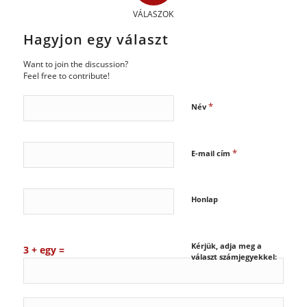
VÁLASZOK
Hagyjon egy választ
Want to join the discussion?
Feel free to contribute!
*
Név
*
E-mail cím
Honlap
Kérjük, adja meg a
3 + egy =
választ számjegyekkel: