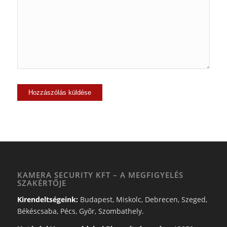
KAMERA SECURITY KFT – A MEGFIGYELÉS
SZAKÉRTŐJE
Kirendeltségeink:
Budapest, Miskolc, Debrecen, Szeged,
Békéscsaba, Pécs, Győr, Szombathely.