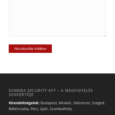
KAMERA SECURITY KFT – A MEGFIGYELÉS
SZAKÉRTŐJE
Kirendeltségeink:
Budapest, Miskolc, Debrecen, Szeged,
Békéscsaba, Pécs, Győr, Szombathely.