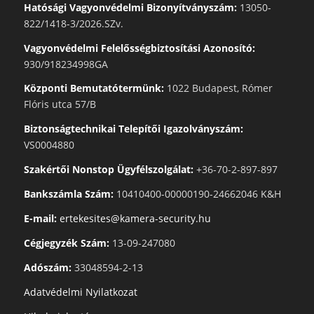
Hatósági Vagyonvédelmi Bizonyítványszám:
13050-
822/1418-3/2026.SZv.
Vagyonvédelmi Felelősségbiztosítási Azonosító:
930/918234998GA
Központi Bemutatótermünk:
1022 Budapest, Rómer
Flóris utca 57/B
Biztonságtechnikai Telepítői Igazolványszám:
VS0004880
Szakértői Nonstop Ügyfélszolgálat:
+36-70-2-897-897
Bankszámla Szám:
10410400-00000190-24662046 K&H
E-mail:
ertekesites@kamera-security.hu
Cégjegyzék Szám:
13-09-247080
Adószám:
33048594-2-13
Adatvédelmi Nyilatkozat