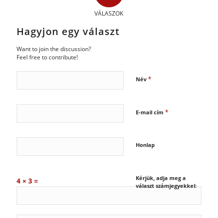
VÁLASZOK
Hagyjon egy választ
Want to join the discussion?
Feel free to contribute!
*
Név
*
E-mail cím
Honlap
Kérjük, adja meg a
4 × 3 =
választ számjegyekkel: