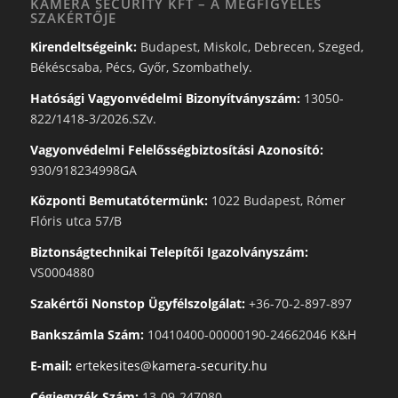
KAMERA SECURITY KFT – A MEGFIGYELÉS
SZAKÉRTŐJE
Kirendeltségeink:
Budapest, Miskolc, Debrecen, Szeged,
Békéscsaba, Pécs, Győr, Szombathely.
Hatósági Vagyonvédelmi Bizonyítványszám:
13050-
822/1418-3/2026.SZv.
Vagyonvédelmi Felelősségbiztosítási Azonosító:
930/918234998GA
Központi Bemutatótermünk:
1022 Budapest, Rómer
Flóris utca 57/B
Biztonságtechnikai Telepítői Igazolványszám:
VS0004880
Szakértői Nonstop Ügyfélszolgálat:
+36-70-2-897-897
Bankszámla Szám:
10410400-00000190-24662046 K&H
E-mail:
ertekesites@kamera-security.hu
Cégjegyzék Szám:
13-09-247080