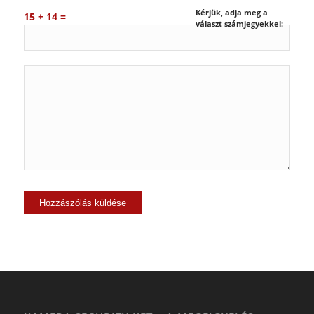
Kérjük, adja meg a
15 + 14 =
választ számjegyekkel: