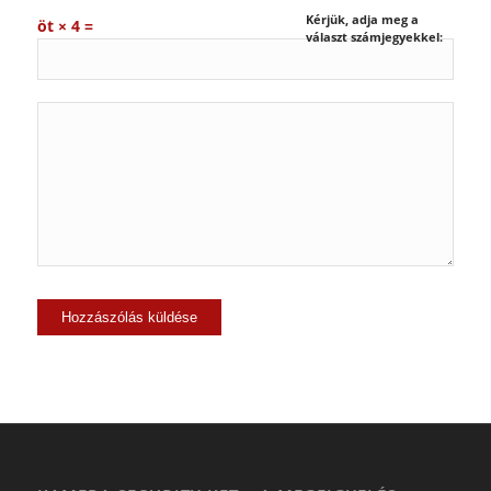
Kérjük, adja meg a
öt × 4 =
választ számjegyekkel: