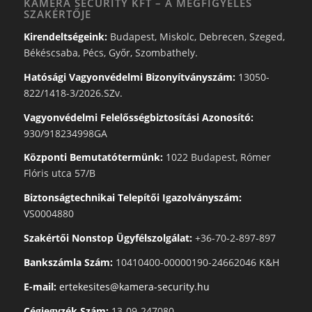
KAMERA SECURITY KFT – A MEGFIGYELÉS
SZAKÉRTŐJE
Kirendeltségeink:
Budapest, Miskolc, Debrecen, Szeged,
Békéscsaba, Pécs, Győr, Szombathely.
Hatósági Vagyonvédelmi Bizonyítványszám:
13050-
822/1418-3/2026.SZv.
Vagyonvédelmi Felelősségbiztosítási Azonosító:
930/918234998GA
Központi Bemutatótermünk:
1022 Budapest, Rómer
Flóris utca 57/B
Biztonságtechnikai Telepítői Igazolványszám:
VS0004880
Szakértői Nonstop Ügyfélszolgálat:
+36-70-2-897-897
Bankszámla Szám:
10410400-00000190-24662046 K&H
E-mail:
ertekesites@kamera-security.hu
Cégjegyzék Szám:
13-09-247080