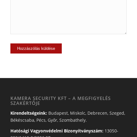
KAMERA SECURITY KFT – A MEGFIGYELÉS
SZAKÉRTŐJE
Kirendeltségeink:
Budapest, Miskolc, Debrecen, Szeged,
Békéscsaba, Pécs, Győr, Szombathely.
Hatósági Vagyonvédelmi Bizonyítványszám:
13050-