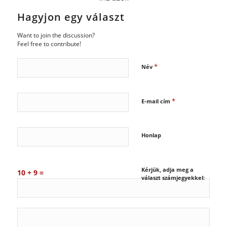
Hagyjon egy választ
Want to join the discussion?
Feel free to contribute!
*
Név
*
E-mail cím
Honlap
Kérjük, adja meg a
10 + 9 =
választ számjegyekkel: