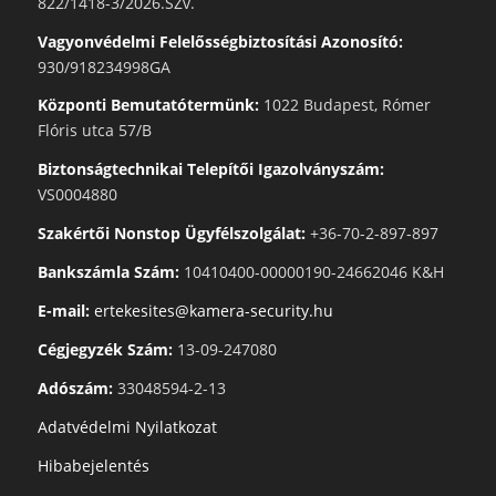
822/1418-3/2026.SZv.
Vagyonvédelmi Felelősségbiztosítási Azonosító:
930/918234998GA
Központi Bemutatótermünk:
1022 Budapest, Rómer
Flóris utca 57/B
Biztonságtechnikai Telepítői Igazolványszám:
VS0004880
Szakértői Nonstop Ügyfélszolgálat:
+36-70-2-897-897
Bankszámla Szám:
10410400-00000190-24662046 K&H
E-mail:
ertekesites@kamera-security.hu
Cégjegyzék Szám:
13-09-247080
Adószám:
33048594-2-13
Adatvédelmi Nyilatkozat
Hibabejelentés