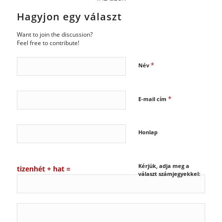
Hagyjon egy választ
Want to join the discussion?
Feel free to contribute!
*
Név
*
E-mail cím
Honlap
Kérjük, adja meg a
tizenhét + hat =
választ számjegyekkel: