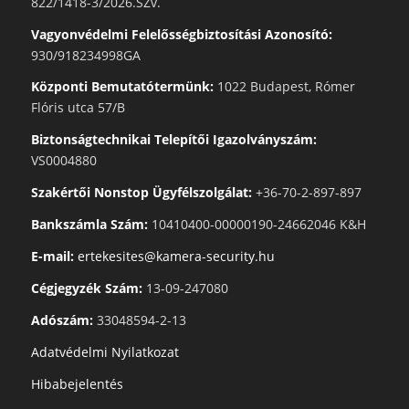
822/1418-3/2026.SZv.
Vagyonvédelmi Felelősségbiztosítási Azonosító:
930/918234998GA
Központi Bemutatótermünk:
1022 Budapest, Rómer
Flóris utca 57/B
Biztonságtechnikai Telepítői Igazolványszám:
VS0004880
Szakértői Nonstop Ügyfélszolgálat:
+36-70-2-897-897
Bankszámla Szám:
10410400-00000190-24662046 K&H
E-mail:
ertekesites@kamera-security.hu
Cégjegyzék Szám:
13-09-247080
Adószám:
33048594-2-13
Adatvédelmi Nyilatkozat
Hibabejelentés