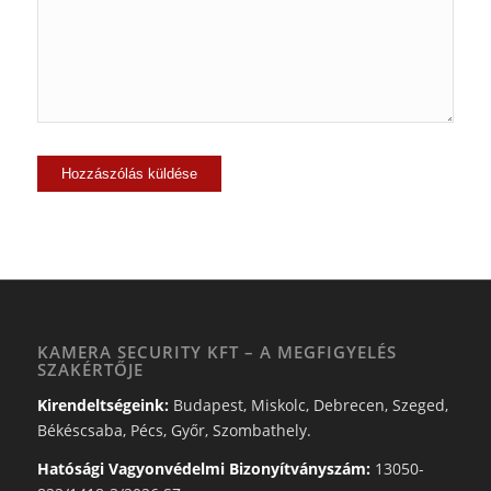
KAMERA SECURITY KFT – A MEGFIGYELÉS
SZAKÉRTŐJE
Kirendeltségeink:
Budapest, Miskolc, Debrecen, Szeged,
Békéscsaba, Pécs, Győr, Szombathely.
Hatósági Vagyonvédelmi Bizonyítványszám:
13050-