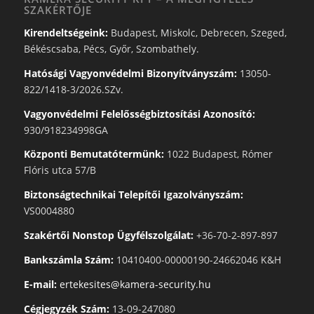
SZAKÉRTŐJE
Kirendeltségeink:
Budapest, Miskolc, Debrecen, Szeged,
Békéscsaba, Pécs, Győr, Szombathely.
Hatósági Vagyonvédelmi Bizonyítványszám:
13050-
822/1418-3/2026.SZv.
Vagyonvédelmi Felelősségbiztosítási Azonosító:
930/918234998GA
Központi Bemutatótermünk:
1022 Budapest, Rómer
Flóris utca 57/B
Biztonságtechnikai Telepítői Igazolványszám:
VS0004880
Szakértői Nonstop Ügyfélszolgálat:
+36-70-2-897-897
Bankszámla Szám:
10410400-00000190-24662046 K&H
E-mail:
ertekesites@kamera-security.hu
Cégjegyzék Szám:
13-09-247080