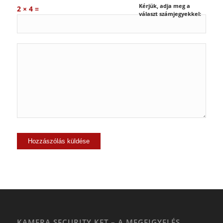
Kérjük, adja meg a
2 × 4 =
választ számjegyekkel:
KAMERA SECURITY KFT – A MEGFIGYELÉS