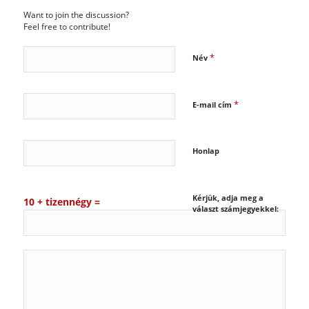
Want to join the discussion?
Feel free to contribute!
*
Név
*
E-mail cím
Honlap
Kérjük, adja meg a
10 + tizennégy =
választ számjegyekkel: