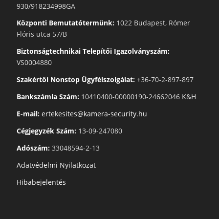
930/918234998GA
Központi Bemutatótermünk:
1022 Budapest, Rómer
Flóris utca 57/B
Biztonságtechnikai Telepítői Igazolványszám:
VS0004880
Szakértői Nonstop Ügyfélszolgálat:
+36-70-2-897-897
Bankszámla Szám:
10410400-00000190-24662046 K&H
E-mail:
ertekesites@kamera-security.hu
Cégjegyzék Szám:
13-09-247080
Adószám:
33048594-2-13
Adatvédelmi Nyilatkozat
Hibabejelentés