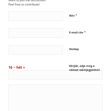
Feel free to contribute!
*
Név
*
E-mail cím
Honlap
Kérjük, adja meg a
16 − hét =
választ számjegyekkel: