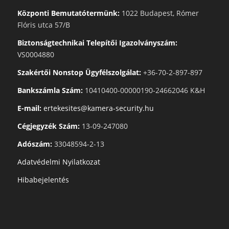
Központi Bemutatótermünk:
1022 Budapest, Rómer
Flóris utca 57/B
Biztonságtechnikai Telepítői Igazolványszám:
VS0004880
Szakértői Nonstop Ügyfélszolgálat:
+36-70-2-897-897
Bankszámla Szám:
10410400-00000190-24662046 K&H
E-mail:
ertekesites@kamera-security.hu
Cégjegyzék Szám:
13-09-247080
Adószám:
33048594-2-13
Adatvédelmi Nyilatkozat
Hibabejelentés