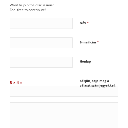
Want to join the discussion?
Feel free to contribute!
*
Név
*
E-mail cím
Honlap
Kérjük, adja meg a
5 × 4 =
választ számjegyekkel: