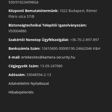
930/918234998GA
Központi Bemutatótermünk:
1022 Budapest, Rómer
Flóris utca 57/B
Biztonságtechnikai Telepítői Igazolványszám:
VS0004880
Szakértői Nonstop Ügyfélszolgálat:
+36-70-2-897-897
Bankszámla Szám:
10410400-00000190-24662046 K&H
E-mail:
ertekesites@kamera-security.hu
Cégjegyzék Szám:
13-09-247080
Adószám:
33048594-2-13
Adatvédelmi Nyilatkozat
Hibabejelentés