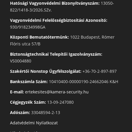
Hatósági Vagyonvédelmi Bizonyítványszám:
13050-
822/1418-3/2026.SZv.
Vagyonvédelmi Felelősségbiztosítási Azonosító:
930/918234998GA
Központi Bemutatótermünk:
1022 Budapest, Rómer
Flóris utca 57/B
Biztonságtechnikai Telepítői Igazolványszám:
VS0004880
Szakértői Nonstop Ügyfélszolgálat:
+36-70-2-897-897
Bankszámla Szám:
10410400-00000190-24662046 K&H
E-mail:
ertekesites@kamera-security.hu
Cégjegyzék Szám:
13-09-247080
Adószám:
33048594-2-13
Adatvédelmi Nyilatkozat