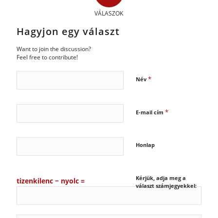
VÁLASZOK
Hagyjon egy választ
Want to join the discussion?
Feel free to contribute!
*
Név
*
E-mail cím
Honlap
Kérjük, adja meg a
tizenkilenc − nyolc =
választ számjegyekkel: