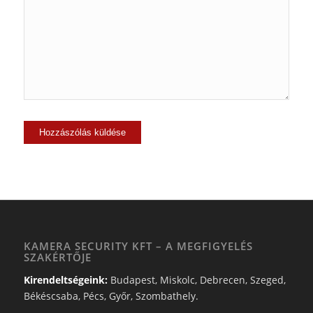
KAMERA SECURITY KFT – A MEGFIGYELÉS
SZAKÉRTŐJE
Kirendeltségeink:
Budapest, Miskolc, Debrecen, Szeged,
Békéscsaba, Pécs, Győr, Szombathely.