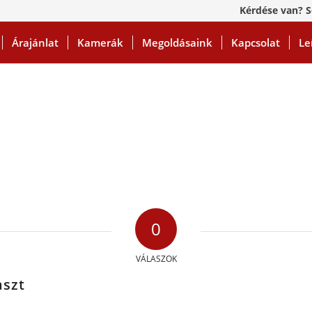
Kérdése van? S
Árajánlat
Kamerák
Megoldásaink
Kapcsolat
Le
0
VÁLASZOK
aszt