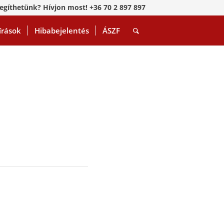
egíthetünk? Hívjon most! +36 70 2 897 897
írások
Hibabejelentés
ÁSZF