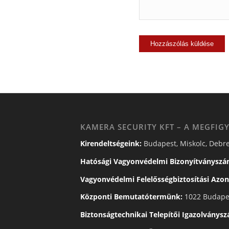
KAMERA SECURITY KFT – A MEGFIGY
Kirendeltségeink:
Budapest, Miskolc, Debre
Hatósági Vagyonvédelmi Bizonyítványszá
Vagyonvédelmi Felelősségbiztosítási Azon
Központi Bemutatótermünk:
1022 Budapes
Biztonságtechnikai Telepítői Igazolványs