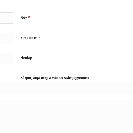
*
Név
*
E-mail cím
Honlap
Kérjük, adja meg a választ számjegyekkel: