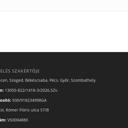
ELÉS SZAKÉRTŐJE
cen, Szeged, Békéscsaba, Pécs, Győr, Szombathely.
m:
13050-822/1418-3/2026.SZv.
osító:
930/918234998GA
t, Rómer Flóris utca 57/B
zám:
VS0004880