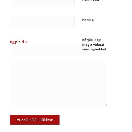
Honlap
Kérjük, adja
egy × 4 =
meg a választ
számjegyekkel: