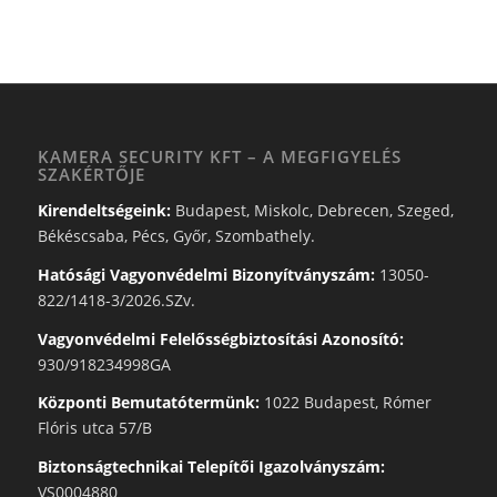
KAMERA SECURITY KFT – A MEGFIGYELÉS
SZAKÉRTŐJE
Kirendeltségeink:
Budapest, Miskolc, Debrecen, Szeged,
Békéscsaba, Pécs, Győr, Szombathely.
Hatósági Vagyonvédelmi Bizonyítványszám:
13050-
822/1418-3/2026.SZv.
Vagyonvédelmi Felelősségbiztosítási Azonosító:
930/918234998GA
Központi Bemutatótermünk:
1022 Budapest, Rómer
Flóris utca 57/B
Biztonságtechnikai Telepítői Igazolványszám:
VS0004880