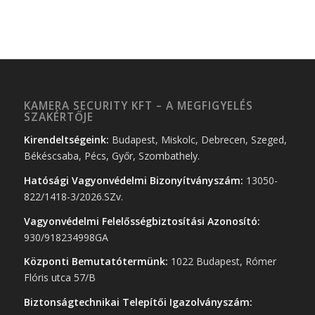
KAMERA SECURITY KFT – A MEGFIGYELÉS
SZAKÉRTŐJE
Kirendeltségeink:
Budapest, Miskolc, Debrecen, Szeged,
Békéscsaba, Pécs, Győr, Szombathely.
Hatósági Vagyonvédelmi Bizonyítványszám:
13050-
822/1418-3/2026.SZv.
Vagyonvédelmi Felelősségbiztosítási Azonosító:
930/918234998GA
Központi Bemutatótermünk:
1022 Budapest, Rómer
Flóris utca 57/B
Biztonságtechnikai Telepítői Igazolványszám: