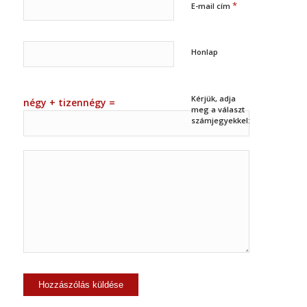
*
E-mail cím
Honlap
Kérjük, adja
négy + tizennégy =
meg a választ
számjegyekkel: