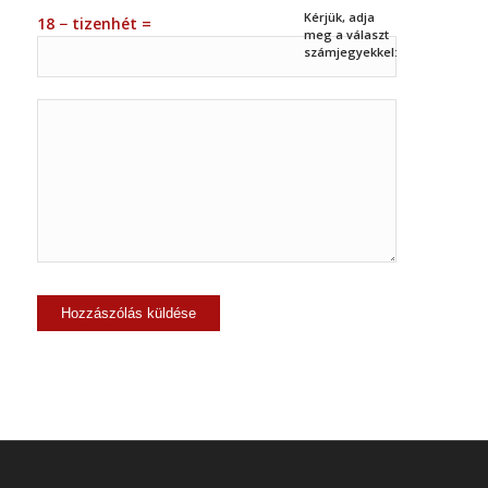
Kérjük, adja
18 − tizenhét =
meg a választ
számjegyekkel: