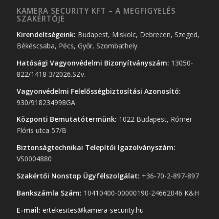
KAMERA SECURITY KFT – A MEGFIGYELÉS
SZAKÉRTŐJE
Kirendeltségeink:
Budapest, Miskolc, Debrecen, Szeged,
Békéscsaba, Pécs, Győr, Szombathely.
Hatósági Vagyonvédelmi Bizonyítványszám:
13050-
822/1418-3/2026.SZv.
Vagyonvédelmi Felelősségbiztosítási Azonosító:
930/918234998GA
Központi Bemutatótermünk:
1022 Budapest, Rómer
Flóris utca 57/B
Biztonságtechnikai Telepítői Igazolványszám:
VS0004880
Szakértői Nonstop Ügyfélszolgálat:
+36-70-2-897-897
Bankszámla Szám:
10410400-00000190-24662046 K&H
E-mail:
ertekesites@kamera-security.hu