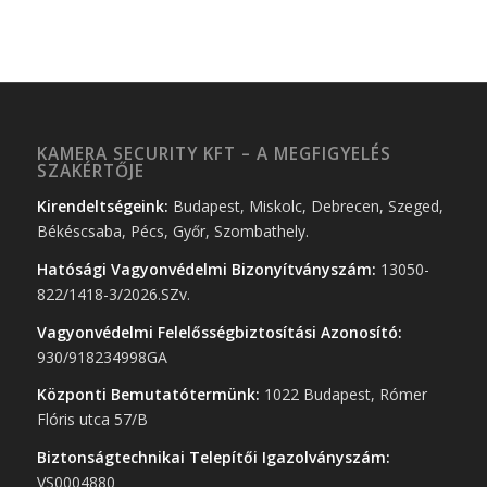
KAMERA SECURITY KFT – A MEGFIGYELÉS
SZAKÉRTŐJE
Kirendeltségeink:
Budapest, Miskolc, Debrecen, Szeged,
Békéscsaba, Pécs, Győr, Szombathely.
Hatósági Vagyonvédelmi Bizonyítványszám:
13050-
822/1418-3/2026.SZv.
Vagyonvédelmi Felelősségbiztosítási Azonosító:
930/918234998GA
Központi Bemutatótermünk:
1022 Budapest, Rómer
Flóris utca 57/B
Biztonságtechnikai Telepítői Igazolványszám:
VS0004880