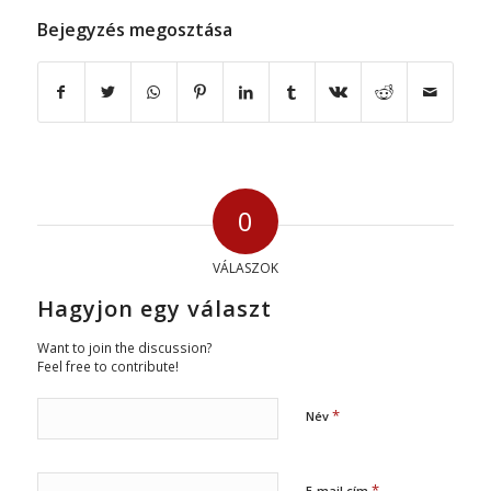
Bejegyzés megosztása
0
VÁLASZOK
Hagyjon egy választ
Want to join the discussion?
Feel free to contribute!
*
Név
*
E-mail cím