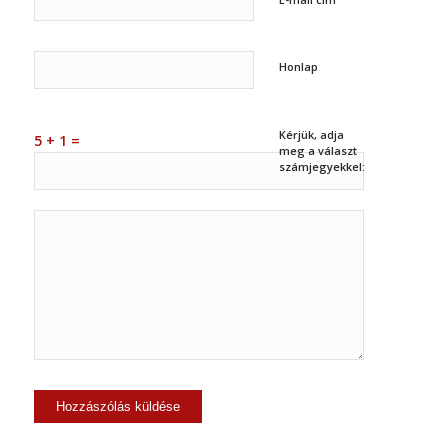
Honlap
Kérjük, adja
5 + 1 =
meg a választ
számjegyekkel: