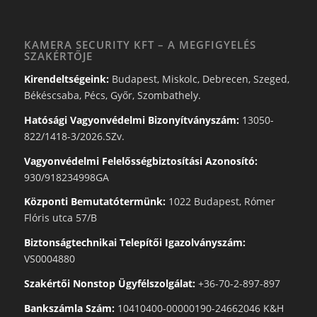
KAMERA SECURITY KFT – A MEGFIGYELÉS
SZAKÉRTŐJE
Kirendeltségeink:
Budapest, Miskolc, Debrecen, Szeged,
Békéscsaba, Pécs, Győr, Szombathely.
Hatósági Vagyonvédelmi Bizonyítványszám:
13050-
822/1418-3/2026.SZv.
Vagyonvédelmi Felelősségbiztosítási Azonosító:
930/918234998GA
Központi Bemutatótermünk:
1022 Budapest, Rómer
Flóris utca 57/B
Biztonságtechnikai Telepítői Igazolványszám:
VS0004880
Szakértői Nonstop Ügyfélszolgálat:
+36-70-2-897-897
Bankszámla Szám:
10410400-00000190-24662046 K&H