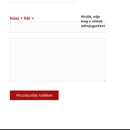
Kérjük, adja
húsz + hét =
meg a választ
számjegyekkel: