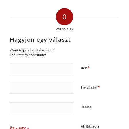
0
VÁLASZOK
Hagyjon egy választ
Want to join the discussion?
Feel free to contribute!
*
Név
*
E-mail cím
Honlap
Kérjük, adja
öt × egy =