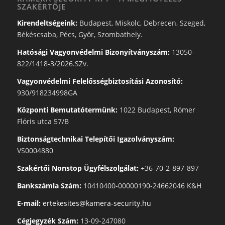
SZAKÉRTŐJE
Kirendeltségeink:
Budapest, Miskolc, Debrecen, Szeged,
Békéscsaba, Pécs, Győr, Szombathely.
Hatósági Vagyonvédelmi Bizonyítványszám:
13050-
822/1418-3/2026.SZv.
Vagyonvédelmi Felelősségbiztosítási Azonosító:
930/918234998GA
Központi Bemutatótermünk:
1022 Budapest, Rómer
Flóris utca 57/B
Biztonságtechnikai Telepítői Igazolványszám:
VS0004880
Szakértői Nonstop Ügyfélszolgálat:
+36-70-2-897-897
Bankszámla Szám:
10410400-00000190-24662046 K&H
E-mail:
ertekesites@kamera-security.hu
Cégjegyzék Szám:
13-09-247080