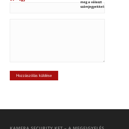
meg a választ
számjegyekkel:
KAMERA SECURITY KFT – A MEGFIGYELÉS