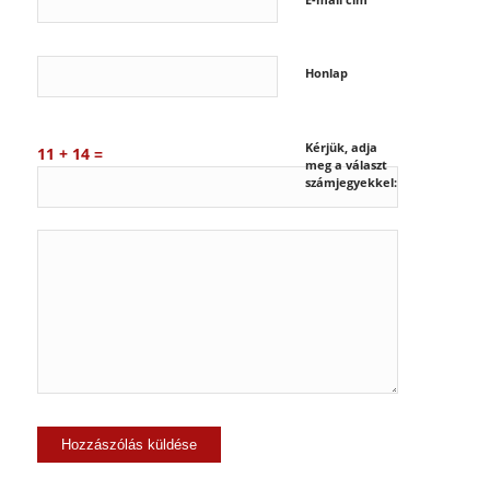
Honlap
Kérjük, adja
11 + 14 =
meg a választ
számjegyekkel: