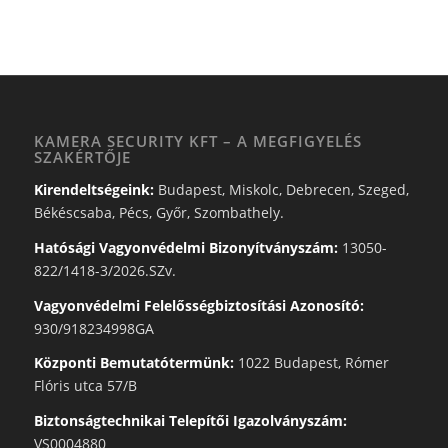
KAMERA SECURITY KFT – A MEGFIGYELÉS
SZAKÉRTŐJE
Kirendeltségeink:
Budapest, Miskolc, Debrecen, Szeged,
Békéscsaba, Pécs, Győr, Szombathely.
Hatósági Vagyonvédelmi Bizonyítványszám:
13050-
822/1418-3/2026.SZv.
Vagyonvédelmi Felelősségbiztosítási Azonosító:
930/918234998GA
Központi Bemutatótermünk:
1022 Budapest, Rómer
Flóris utca 57/B
Biztonságtechnikai Telepítői Igazolványszám:
VS0004880