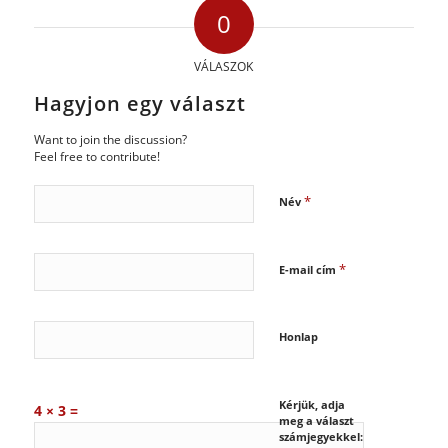
0
VÁLASZOK
Hagyjon egy választ
Want to join the discussion?
Feel free to contribute!
*
Név
*
E-mail cím
Honlap
Kérjük, adja
4 × 3 =
meg a választ
számjegyekkel: