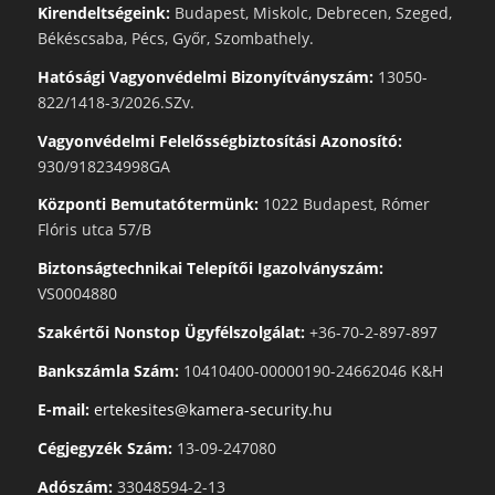
Kirendeltségeink:
Budapest, Miskolc, Debrecen, Szeged,
Békéscsaba, Pécs, Győr, Szombathely.
Hatósági Vagyonvédelmi Bizonyítványszám:
13050-
822/1418-3/2026.SZv.
Vagyonvédelmi Felelősségbiztosítási Azonosító:
930/918234998GA
Központi Bemutatótermünk:
1022 Budapest, Rómer
Flóris utca 57/B
Biztonságtechnikai Telepítői Igazolványszám:
VS0004880
Szakértői Nonstop Ügyfélszolgálat:
+36-70-2-897-897
Bankszámla Szám:
10410400-00000190-24662046 K&H
E-mail:
ertekesites@kamera-security.hu
Cégjegyzék Szám:
13-09-247080
Adószám:
33048594-2-13